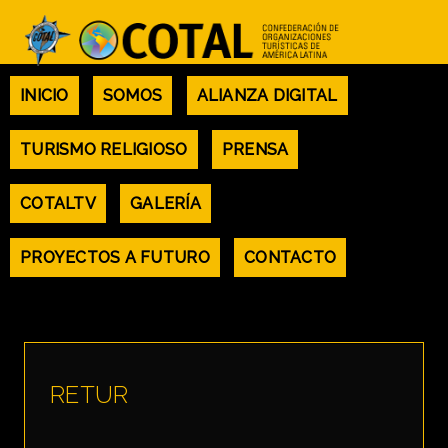
INICIO
SOMOS
ALIANZA DIGITAL
TURISMO RELIGIOSO
PRENSA
COTALTV
GALERÍA
BARRAMERICA
PROYECTOS A FUTURO
CONTACTO
RETUR